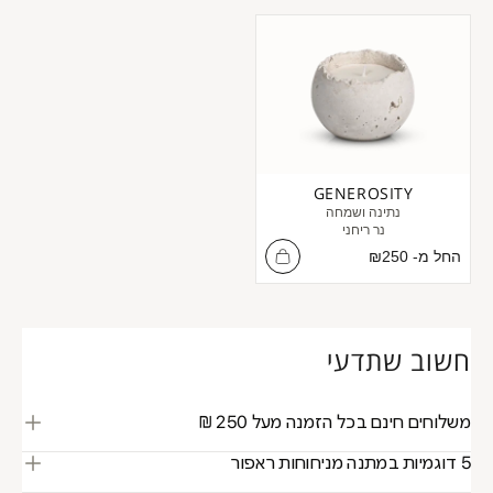
GENEROSITY
נתינה ושמחה
נר ריחני
מחיר מבצע
החל מ-
250
₪
חשוב שתדעי
משלוחים חינם בכל הזמנה מעל 250 ₪
עד שלושה ימי עסקים, משלוח חינם בדלת ביתך.
5 דוגמיות במתנה מניחוחות ראפור
* לא כולל יום האיסוף
עם המוצר שרכשתם תמצאו דוגמיות מהניחוח במתנה,