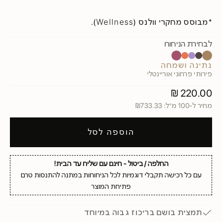
*מבוסס מחקרי וולנס (Wellness).
לבחירת הניחוח
נתינה ושמחה
בטחון עצמי
חיבור ואהבה
ייחודיות
שלווה ורוגע
נתינה ושמחה
פירותי פרחוני אוריינטלי
מחיר מבצע
220.00 ₪
מחיר ל-100 מ״ל: ₪733.33
הוספה לסל
החלפה / ביטול - חינם עם שליח עד הבית!
עם כל רכישה תקבלי דוגמיות לכל הניחוחות במתנה להתנסות טרם
פתיחת המוצר
תמצית בושם בריכוז גבוה במיוחד