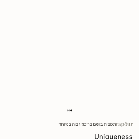
עבור לפריט 1
עבור לפריט 2
עבור לפריט 3
תמצית בושם בריכוז גבוה במיוחד
Uniqueness