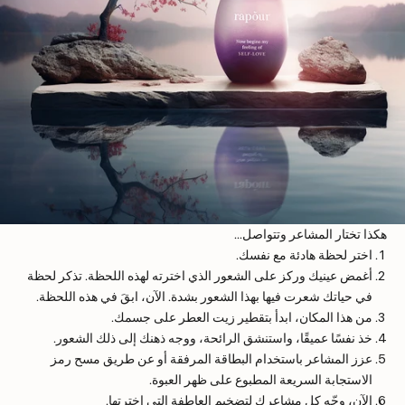
هكذا تختار المشاعر وتتواصل...
اختر لحظة هادئة مع نفسك.
أغمض عينيك وركز على الشعور الذي اخترته لهذه اللحظة. تذكر لحظة
في حياتك شعرت فيها بهذا الشعور بشدة. الآن، ابقَ في هذه اللحظة.
من هذا المكان، ابدأ بتقطير زيت العطر على جسمك.
خذ نفسًا عميقًا، واستنشق الرائحة، ووجه ذهنك إلى ذلك الشعور.
عزز المشاعر باستخدام البطاقة المرفقة أو عن طريق مسح رمز
الاستجابة السريعة المطبوع على ظهر العبوة.
الآن، وجّه كل مشاعرك لتضخيم العاطفة التي اخترتها.