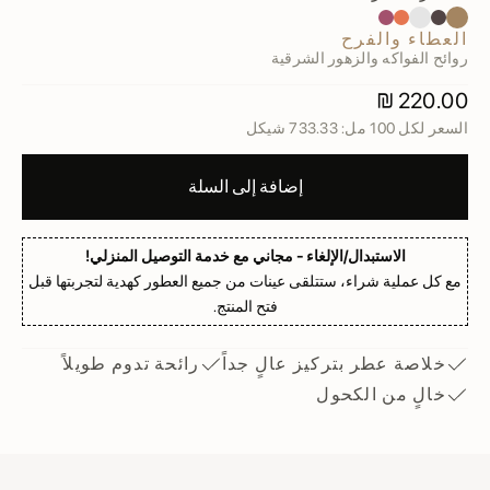
العطاء والفرح
الثقة بالنفس
حب وتواصل
رجل فريد
السلام والهدوء
العطاء والفرح
روائح الفواكه والزهور الشرقية
السعر بعد الخصم
220.00 ₪
السعر لكل 100 مل: 733.33 شيكل
إضافة إلى السلة
الاستبدال/الإلغاء - مجاني مع خدمة التوصيل المنزلي!
مع كل عملية شراء، ستتلقى عينات من جميع العطور كهدية لتجربتها قبل
فتح المنتج.
خلاصة عطر بتركيز عالٍ جداً
رائحة تدوم طويلاً
خالٍ من الكحول