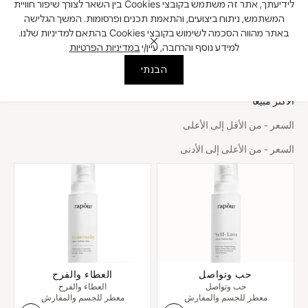
לידיעתך, אתר זה משתמש בקובצי Cookies בין השאר לצורך שיפור חוויית
המשתמש, ניתוח ביצועים, והתאמת תכנים ופרסומות. המשך הגלישה
عطر للجسم والأقمشة
באתר מהווה הסכמה לשימוש בקובצי Cookies בהתאם למדיניות שלנו.
למידע נוסף והרחבה, עיין/י
במדיניות הפרטיות
الترتيب حسب
הבנתי
الترتيب حسب
الأكثر مبيعاً
السعر - من الأقل إلى الأعلى
السعر - من الأعلى إلى الأدنى
حب وتواصل
العطاء والفرح
حب وتواصل
العطاء والفرح
معطر للجسم والمفارش
معطر للجسم والمفارش