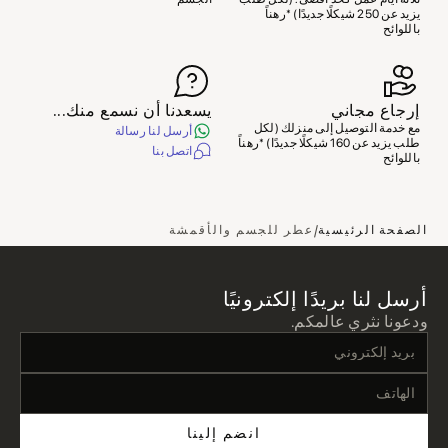
التسليم.
يزيد عن 250 شيكلًا جديدًا) *رهناً
بمجرد تأكيد استلام المنتج كاملاً، سنقوم بتلبية طلبكم
باللوائح
لاستبدال المنتج أو استرداد ثمنه. يحق لكم استبدال
المنتج مرة واحدة مجاناً.
إرجاع مجاني
يسعدنا أن نسمع منك...
مع خدمة التوصيل إلى منزلك (لكل
أرسل لنا رسالة
طلب يزيد عن 160 شيكلًا جديدًا) *رهناً
اتصل بنا
باللوائح
/
الصفحة الرئيسية
عطر للجسم والأقمشة
أرسل لنا بريدًا إلكترونيًا
ودعونا نثري عالمكم.
انضم إلينا